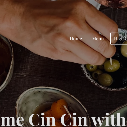
Home
Menu
High 
me Cin Cin with