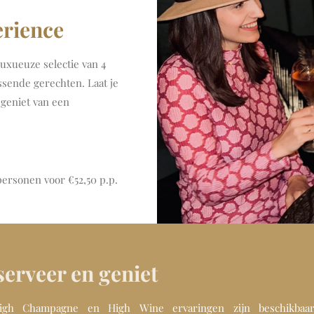
rience
xueuze selectie van 4
ssende gerechten. Laat je
geniet van een
ersonen voor €52,50 p.p.
erveer en geniet
gh Champagne en High Wine ervaringen zijn beschikbaa