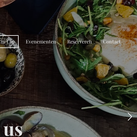
Cin Cin
Evenementen
Reserveren
Contact
 us