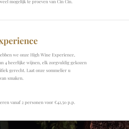
oveel mogelijk te proeven van Cin Cin.
xperience
hebben we onze High Wine Experience,
an 4 heerlijke wijnen, elk zorgvuldig gekozen
ifiek gerecht. Laat onze sommelier u
 van smaken.
eren vanaf 2 personen voor €42,50 p.p.